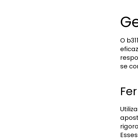
Ge
O b31
efica
respo
se co
Fe
Utili
apost
rigor
Esses