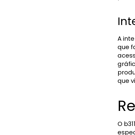
Int
A int
que f
acess
gráfi
produ
que v
Re
O b31
espec