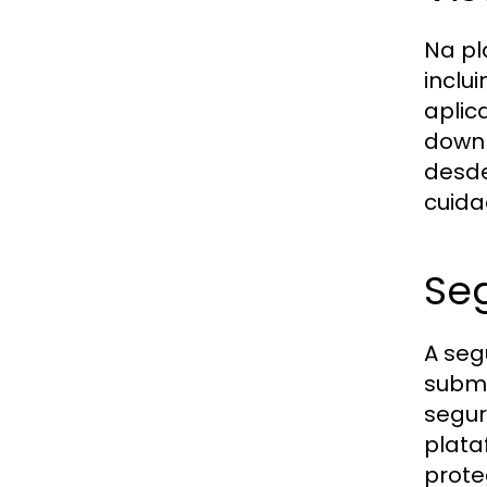
Na pl
inclu
aplic
downl
desde
cuida
Se
A seg
subme
segur
plata
prote