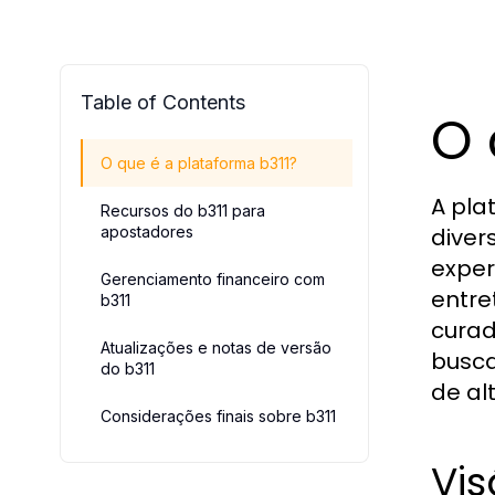
Table of Contents
O 
O que é a plataforma b311?
A pl
Recursos do b311 para
apostadores
diver
exper
Gerenciamento financeiro com
entre
b311
curad
Atualizações e notas de versão
busca
do b311
de al
Considerações finais sobre b311
Vis