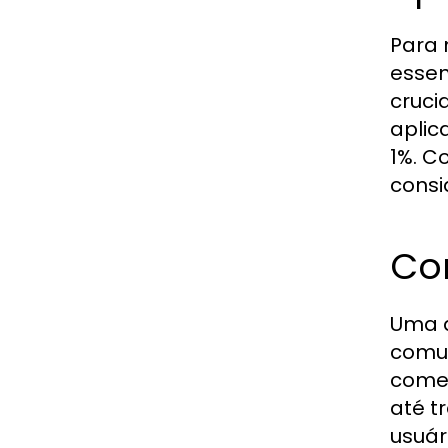
Para 
essen
cruci
aplic
1%. C
consi
Co
Uma d
comun
comen
até t
usuár