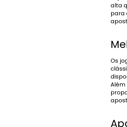
alta 
para 
apost
Me
Os jo
cláss
dispo
Além 
propo
apost
Ap