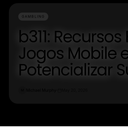
GAMBLING
b311: Recursos
Jogos Mobile 
Potencializar
Michael Murphy
May 20, 2026
M