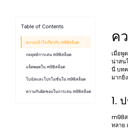
Table of Contents
คว
ความเข้าใจเกี่ยวกับ m98สล็อต
เมื่อพ
กลยุทธ์การเล่น m98สล็อต
น่าสน
แจ็คพอตใน m98สล็อต
นี่ บท
มากยิ่ง
โบนัสและโปรโมชั่นใน m98สล็อต
ความรับผิดชอบในการเล่น m98สล็อต
1. 
m98สล
หลาย แ