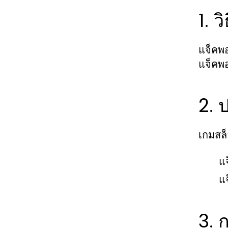
1. 
แจ็คพอ
แจ็คพอ
2.
เกมสล
แ
แ
3. 