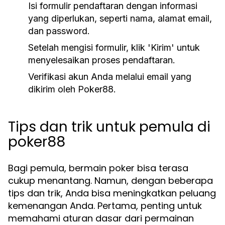
Isi formulir pendaftaran dengan informasi
yang diperlukan, seperti nama, alamat email,
dan password.
Setelah mengisi formulir, klik 'Kirim' untuk
menyelesaikan proses pendaftaran.
Verifikasi akun Anda melalui email yang
dikirim oleh Poker88.
Tips dan trik untuk pemula di
poker88
Bagi pemula, bermain poker bisa terasa
cukup menantang. Namun, dengan beberapa
tips dan trik, Anda bisa meningkatkan peluang
kemenangan Anda. Pertama, penting untuk
memahami aturan dasar dari permainan