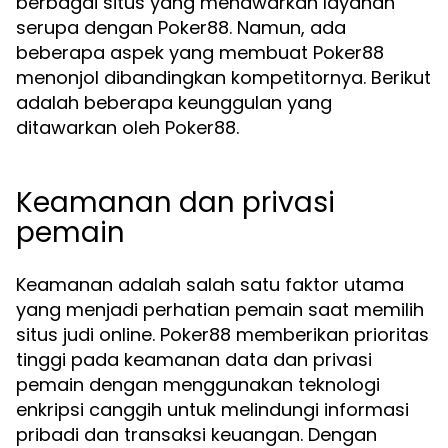
berbagai situs yang menawarkan layanan
serupa dengan Poker88. Namun, ada
beberapa aspek yang membuat Poker88
menonjol dibandingkan kompetitornya. Berikut
adalah beberapa keunggulan yang
ditawarkan oleh Poker88.
Keamanan dan privasi
pemain
Keamanan adalah salah satu faktor utama
yang menjadi perhatian pemain saat memilih
situs judi online. Poker88 memberikan prioritas
tinggi pada keamanan data dan privasi
pemain dengan menggunakan teknologi
enkripsi canggih untuk melindungi informasi
pribadi dan transaksi keuangan. Dengan