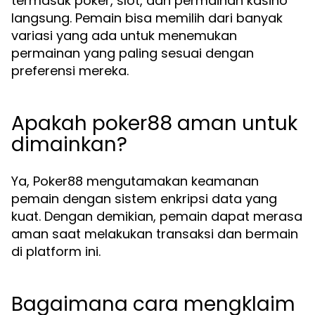
termasuk poker, slot, dan permainan kasino
langsung. Pemain bisa memilih dari banyak
variasi yang ada untuk menemukan
permainan yang paling sesuai dengan
preferensi mereka.
Apakah poker88 aman untuk
dimainkan?
Ya, Poker88 mengutamakan keamanan
pemain dengan sistem enkripsi data yang
kuat. Dengan demikian, pemain dapat merasa
aman saat melakukan transaksi dan bermain
di platform ini.
Bagaimana cara mengklaim