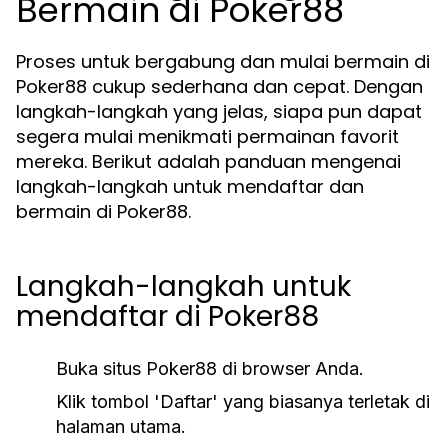
Bermain di Poker88
Proses untuk bergabung dan mulai bermain di
Poker88 cukup sederhana dan cepat. Dengan
langkah-langkah yang jelas, siapa pun dapat
segera mulai menikmati permainan favorit
mereka. Berikut adalah panduan mengenai
langkah-langkah untuk mendaftar dan
bermain di Poker88.
Langkah-langkah untuk
mendaftar di Poker88
Buka situs Poker88 di browser Anda.
Klik tombol 'Daftar' yang biasanya terletak di
halaman utama.