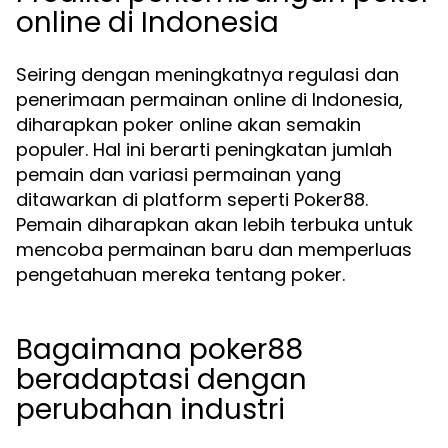
online di Indonesia
Seiring dengan meningkatnya regulasi dan
penerimaan permainan online di Indonesia,
diharapkan poker online akan semakin
populer. Hal ini berarti peningkatan jumlah
pemain dan variasi permainan yang
ditawarkan di platform seperti Poker88.
Pemain diharapkan akan lebih terbuka untuk
mencoba permainan baru dan memperluas
pengetahuan mereka tentang poker.
Bagaimana poker88
beradaptasi dengan
perubahan industri