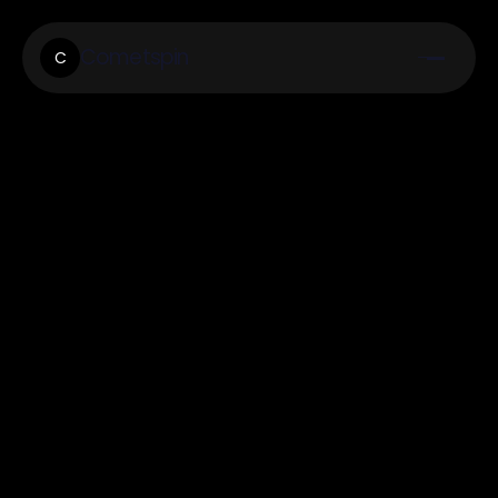
Cometspin
C