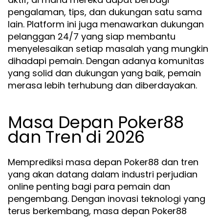
pengalaman, tips, dan dukungan satu sama
lain. Platform ini juga menawarkan dukungan
pelanggan 24/7 yang siap membantu
menyelesaikan setiap masalah yang mungkin
dihadapi pemain. Dengan adanya komunitas
yang solid dan dukungan yang baik, pemain
merasa lebih terhubung dan diberdayakan.
Masa Depan Poker88
dan Tren di 2026
Memprediksi masa depan Poker88 dan tren
yang akan datang dalam industri perjudian
online penting bagi para pemain dan
pengembang. Dengan inovasi teknologi yang
terus berkembang, masa depan Poker88