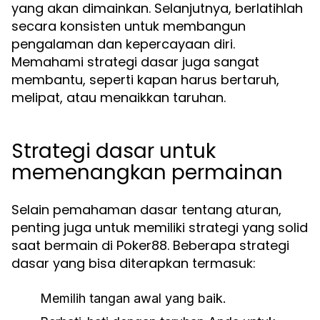
yang akan dimainkan. Selanjutnya, berlatihlah
secara konsisten untuk membangun
pengalaman dan kepercayaan diri.
Memahami strategi dasar juga sangat
membantu, seperti kapan harus bertaruh,
melipat, atau menaikkan taruhan.
Strategi dasar untuk
memenangkan permainan
Selain pemahaman dasar tentang aturan,
penting juga untuk memiliki strategi yang solid
saat bermain di Poker88. Beberapa strategi
dasar yang bisa diterapkan termasuk:
Memilih tangan awal yang baik.