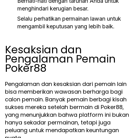
Berhati-hati dengan taruhan Anda untuk
menghindari kerugian besar.
Selalu perhatikan permainan lawan untuk
mengambil keputusan yang lebih baik.
Kesaksian dan
Pengalaman Pemain
Poker88
Pengalaman dan kesaksian dari pemain lain
bisa memberikan wawasan berharga bagi
calon pemain. Banyak pemain berbagi kisah
sukses mereka setelah bermain di Poker88,
yang menunjukkan bahwa platform ini bukan
hanya sekadar permainan, tetapi juga
peluang untuk mendapatkan keuntungan
nyata.