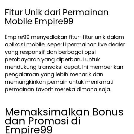
Fitur Unik dari Permainan
Mobile Empire99
Empire99 menyediakan fitur-fitur unik dalam
aplikasi mobile, seperti permainan live dealer
yang responsif dan berbagai opsi
pembayaran yang diperbarui untuk
mendukung transaksi cepat. Ini memberikan
pengalaman yang lebih menarik dan
memungkinkan pemain untuk menikmati
permainan favorit mereka dimana saja.
Memaksimalkan Bonus
dan Promosi di
Empire99