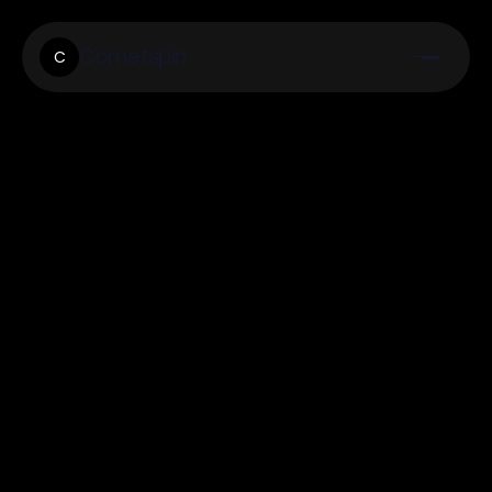
Cometspin
C