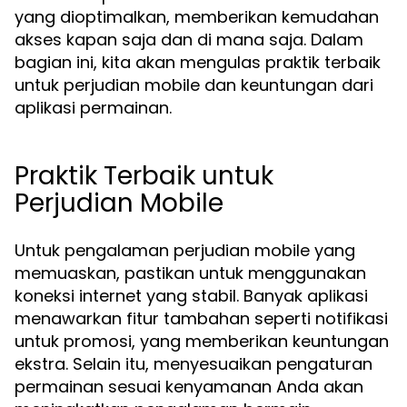
yang dioptimalkan, memberikan kemudahan
akses kapan saja dan di mana saja. Dalam
bagian ini, kita akan mengulas praktik terbaik
untuk perjudian mobile dan keuntungan dari
aplikasi permainan.
Praktik Terbaik untuk
Perjudian Mobile
Untuk pengalaman perjudian mobile yang
memuaskan, pastikan untuk menggunakan
koneksi internet yang stabil. Banyak aplikasi
menawarkan fitur tambahan seperti notifikasi
untuk promosi, yang memberikan keuntungan
ekstra. Selain itu, menyesuaikan pengaturan
permainan sesuai kenyamanan Anda akan