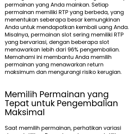
permainan yang Anda mainkan. Setiap
permainan memiliki RTP yang berbeda, yang
menentukan seberapa besar kemungkinan
Anda untuk mendapatkan kembali uang Anda.
Misalnya, permainan slot sering memiliki RTP
yang bervariasi, dengan beberapa slot
menawarkan lebih dari 96% pengembalian.
Memahami ini membantu Anda memilih
permainan yang menawarkan return
maksimum dan mengurangi risiko kerugian.
Memilih Permainan yang
Tepat untuk Pengembalian
Maksimal
Saat memilih permainan, perhatikan variasi