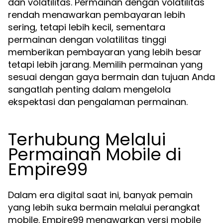
dan volatilitas. Permainan dengan volatilitas
rendah menawarkan pembayaran lebih
sering, tetapi lebih kecil, sementara
permainan dengan volatilitas tinggi
memberikan pembayaran yang lebih besar
tetapi lebih jarang. Memilih permainan yang
sesuai dengan gaya bermain dan tujuan Anda
sangatlah penting dalam mengelola
ekspektasi dan pengalaman permainan.
Terhubung Melalui
Permainan Mobile di
Empire99
Dalam era digital saat ini, banyak pemain
yang lebih suka bermain melalui perangkat
mobile. Empire99 menawarkan versi mobile