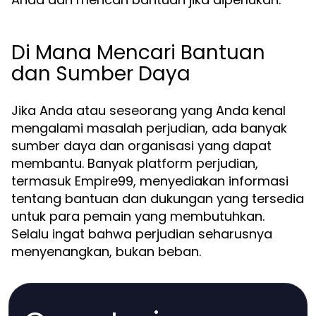
Di Mana Mencari Bantuan
dan Sumber Daya
Jika Anda atau seseorang yang Anda kenal
mengalami masalah perjudian, ada banyak
sumber daya dan organisasi yang dapat
membantu. Banyak platform perjudian,
termasuk Empire99, menyediakan informasi
tentang bantuan dan dukungan yang tersedia
untuk para pemain yang membutuhkan.
Selalu ingat bahwa perjudian seharusnya
menyenangkan, bukan beban.