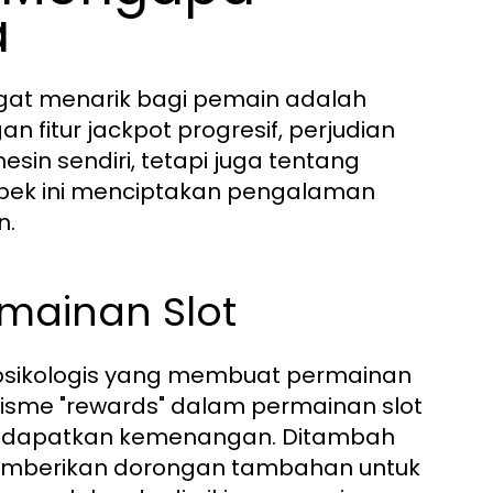
a
ngat menarik bagi pemain adalah
n fitur jackpot progresif, perjudian
in sendiri, tetapi juga tentang
Aspek ini menciptakan pengalaman
n.
ermainan Slot
psikologis yang membuat permainan
nisme "rewards" dalam permainan slot
endapatkan kemenangan. Ditambah
s memberikan dorongan tambahan untuk