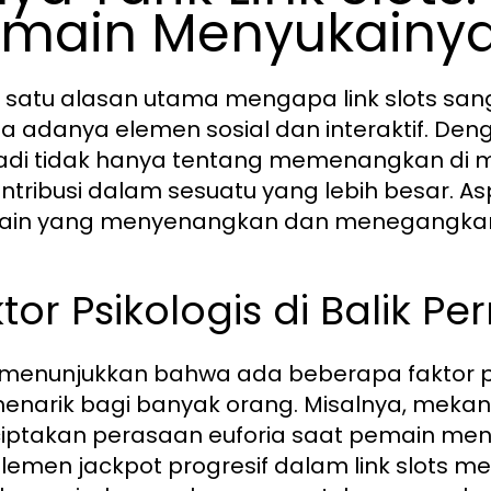
main Menyukainy
 satu alasan utama mengapa link slots sa
a adanya elemen sosial dan interaktif. Denga
di tidak hanya tentang memenangkan di mes
ntribusi dalam sesuatu yang lebih besar. 
ain yang menyenangkan dan menegangka
tor Psikologis di Balik P
 menunjukkan bahwa ada beberapa faktor 
menarik bagi banyak orang. Misalnya, meka
iptakan perasaan euforia saat pemain m
 elemen jackpot progresif dalam link slot