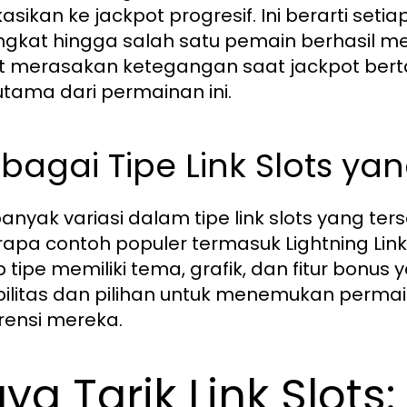
kasikan ke jackpot progresif. Ini berarti seti
gkat hingga salah satu pemain berhasil 
 merasakan ketegangan saat jackpot bert
 utama dari permainan ini.
bagai Tipe Link Slots ya
anyak variasi dalam tipe link slots yang ters
apa contoh populer termasuk Lightning Link, 
p tipe memiliki tema, grafik, dan fitur bonus
ibilitas dan pilihan untuk menemukan perma
rensi mereka.
ya Tarik Link Slot