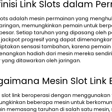
inisi Link Slots dalam P
slots adalah mesin permainan yang mengh
jaringan, memungkinkan pemain untuk berpa
 besar. Setiap taruhan yang dipasang oleh p
jackpot progresif yang dapat dimenangkan 
ptakan sensasi tambahan, karena pemain 
angkan hadiah dari mesin mereka sendiri, t
 yang ditawarkan oleh jaringan.
aimana Mesin Slot Link 
 slot link beroperasi dengan menggunakan 
gkinkan beberapa mesin untuk berkomunika
n memasang taruhan di salah satu mesin, s