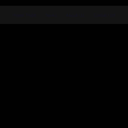
Home Page
News
About Us
Contact us