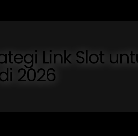
tegi Link Slot unt
di 2026