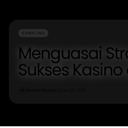
GAMBLING
Menguasai Stra
Sukses Kasino 
Michael Murphy
Jan 28, 2026
M