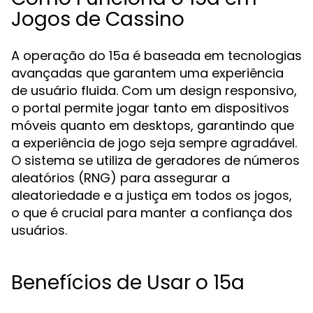
Jogos de Cassino
A operação do 15a é baseada em tecnologias
avançadas que garantem uma experiência
de usuário fluida. Com um design responsivo,
o portal permite jogar tanto em dispositivos
móveis quanto em desktops, garantindo que
a experiência de jogo seja sempre agradável.
O sistema se utiliza de geradores de números
aleatórios (RNG) para assegurar a
aleatoriedade e a justiça em todos os jogos,
o que é crucial para manter a confiança dos
usuários.
Benefícios de Usar o 15a