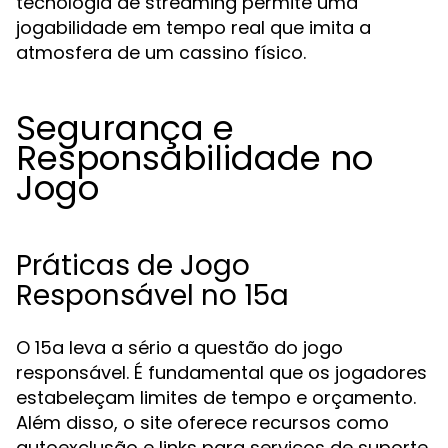
tecnologia de streaming permite uma
jogabilidade em tempo real que imita a
atmosfera de um cassino físico.
Segurança e
Responsabilidade no
Jogo
Práticas de Jogo
Responsável no 15a
O 15a leva a sério a questão do jogo
responsável. É fundamental que os jogadores
estabeleçam limites de tempo e orçamento.
Além disso, o site oferece recursos como
autoexclusão e links para serviços de suporte