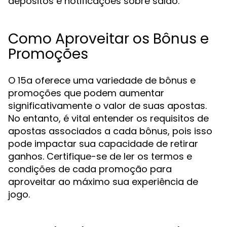
depósitos e notificações sobre saldo.
Como Aproveitar os Bônus e
Promoções
O 15a oferece uma variedade de bônus e
promoções que podem aumentar
significativamente o valor de suas apostas.
No entanto, é vital entender os requisitos de
apostas associados a cada bônus, pois isso
pode impactar sua capacidade de retirar
ganhos. Certifique-se de ler os termos e
condições de cada promoção para
aproveitar ao máximo sua experiência de
jogo.