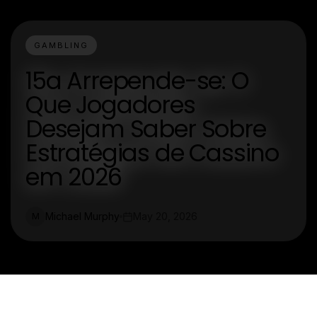
GAMBLING
15a Arrepende-se: O
Que Jogadores
Desejam Saber Sobre
Estratégias de Cassino
em 2026
Michael Murphy
May 20, 2026
M