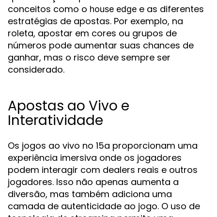
conceitos como o
e as diferentes
house edge
estratégias de apostas. Por exemplo, na
roleta, apostar em cores ou grupos de
números pode aumentar suas chances de
ganhar, mas o risco deve sempre ser
considerado.
Apostas ao Vivo e
Interatividade
Os jogos ao vivo no 15a proporcionam uma
experiência imersiva onde os jogadores
podem interagir com dealers reais e outros
jogadores. Isso não apenas aumenta a
diversão, mas também adiciona uma
camada de autenticidade ao jogo. O uso de