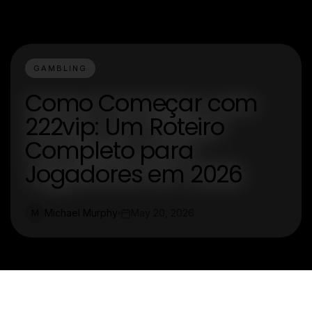
GAMBLING
Como Começar com
222vip: Um Roteiro
Completo para
Jogadores em 2026
Michael Murphy
May 20, 2026
M