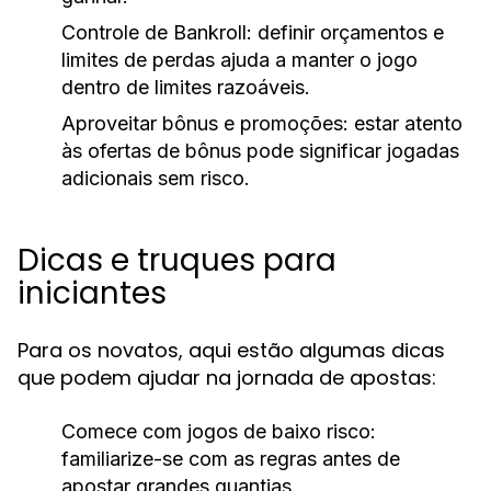
Controle de Bankroll: definir orçamentos e
limites de perdas ajuda a manter o jogo
dentro de limites razoáveis.
Aproveitar bônus e promoções: estar atento
às ofertas de bônus pode significar jogadas
adicionais sem risco.
Dicas e truques para
iniciantes
Para os novatos, aqui estão algumas dicas
que podem ajudar na jornada de apostas:
Comece com jogos de baixo risco:
familiarize-se com as regras antes de
apostar grandes quantias.