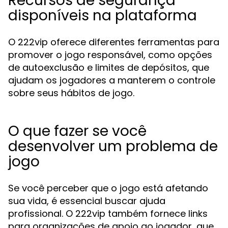
Recursos de segurança
disponíveis na plataforma
O 222vip oferece diferentes ferramentas para
promover o jogo responsável, como opções
de autoexclusão e limites de depósitos, que
ajudam os jogadores a manterem o controle
sobre seus hábitos de jogo.
O que fazer se você
desenvolver um problema de
jogo
Se você perceber que o jogo está afetando
sua vida, é essencial buscar ajuda
profissional. O 222vip também fornece links
para organizações de apoio ao jogador, que