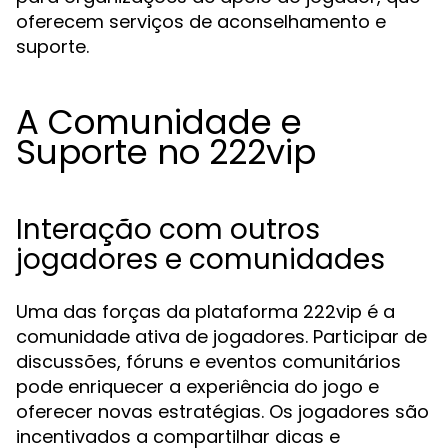
oferecem serviços de aconselhamento e
suporte.
A Comunidade e
Suporte no 222vip
Interação com outros
jogadores e comunidades
Uma das forças da plataforma 222vip é a
comunidade ativa de jogadores. Participar de
discussões, fóruns e eventos comunitários
pode enriquecer a experiência do jogo e
oferecer novas estratégias. Os jogadores são
incentivados a compartilhar dicas e