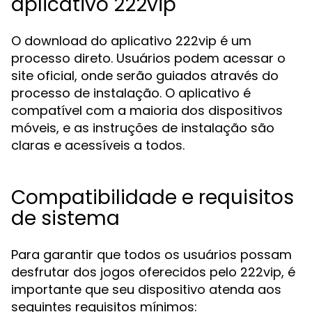
aplicativo 222vip
O download do aplicativo 222vip é um
processo direto. Usuários podem acessar o
site oficial, onde serão guiados através do
processo de instalação. O aplicativo é
compatível com a maioria dos dispositivos
móveis, e as instruções de instalação são
claras e acessíveis a todos.
Compatibilidade e requisitos
de sistema
Para garantir que todos os usuários possam
desfrutar dos jogos oferecidos pelo 222vip, é
importante que seu dispositivo atenda aos
seguintes requisitos mínimos: