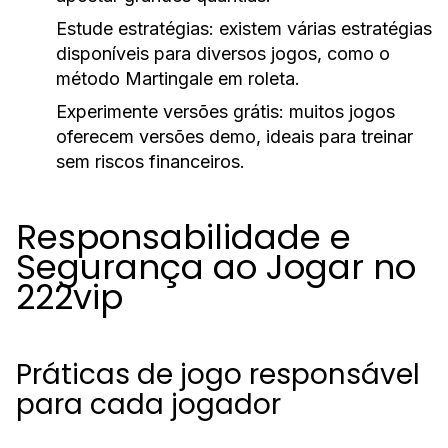
Estude estratégias: existem várias estratégias
disponíveis para diversos jogos, como o
método Martingale em roleta.
Experimente versões grátis: muitos jogos
oferecem versões demo, ideais para treinar
sem riscos financeiros.
Responsabilidade e
Segurança ao Jogar no
222vip
Práticas de jogo responsável
para cada jogador