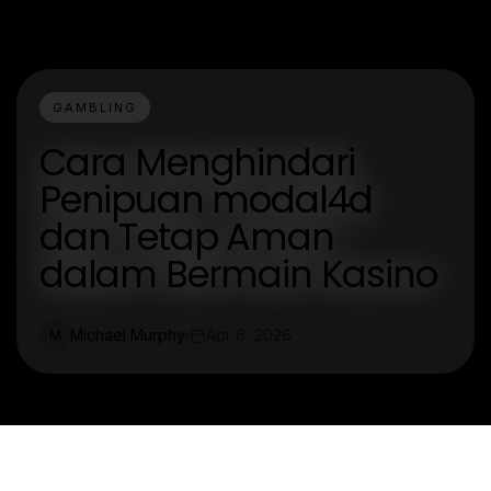
GAMBLING
Cara Menghindari
Penipuan modal4d
dan Tetap Aman
dalam Bermain Kasino
Michael Murphy
Apr 6, 2026
M