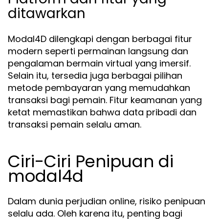
ditawarkan
Modal4D dilengkapi dengan berbagai fitur
modern seperti permainan langsung dan
pengalaman bermain virtual yang imersif.
Selain itu, tersedia juga berbagai pilihan
metode pembayaran yang memudahkan
transaksi bagi pemain. Fitur keamanan yang
ketat memastikan bahwa data pribadi dan
transaksi pemain selalu aman.
Ciri-Ciri Penipuan di
modal4d
Dalam dunia perjudian online, risiko penipuan
selalu ada. Oleh karena itu, penting bagi