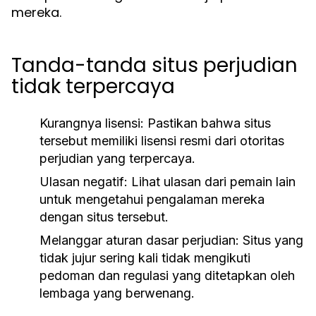
mereka.
Tanda-tanda situs perjudian
tidak terpercaya
Kurangnya lisensi:
Pastikan bahwa situs
tersebut memiliki lisensi resmi dari otoritas
perjudian yang terpercaya.
Ulasan negatif:
Lihat ulasan dari pemain lain
untuk mengetahui pengalaman mereka
dengan situs tersebut.
Melanggar aturan dasar perjudian:
Situs yang
tidak jujur sering kali tidak mengikuti
pedoman dan regulasi yang ditetapkan oleh
lembaga yang berwenang.