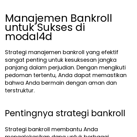
Manajemen Bankroll
untuk Sukses di
modal4d
Strategi manajemen bankroll yang efektif
sangat penting untuk kesuksesan jangka
panjang dalam perjudian. Dengan mengikuti
pedoman tertentu, Anda dapat memastikan
bahwa Anda bermain dengan aman dan
terstruktur.
Pentingnya strategi bankroll
Strategi bankroll membantu Anda
mengalokasikan dana untuk berbagai