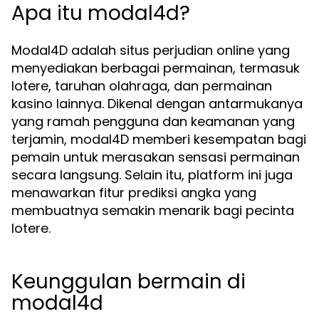
Apa itu modal4d?
Modal4D adalah situs perjudian online yang
menyediakan berbagai permainan, termasuk
lotere, taruhan olahraga, dan permainan
kasino lainnya. Dikenal dengan antarmukanya
yang ramah pengguna dan keamanan yang
terjamin, modal4D memberi kesempatan bagi
pemain untuk merasakan sensasi permainan
secara langsung. Selain itu, platform ini juga
menawarkan fitur prediksi angka yang
membuatnya semakin menarik bagi pecinta
lotere.
Keunggulan bermain di
modal4d