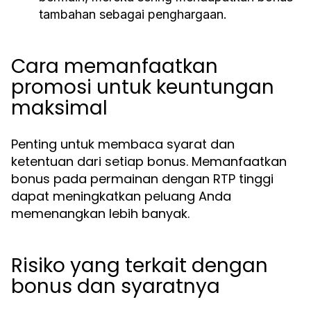
tambahan sebagai penghargaan.
Cara memanfaatkan
promosi untuk keuntungan
maksimal
Penting untuk membaca syarat dan
ketentuan dari setiap bonus. Memanfaatkan
bonus pada permainan dengan RTP tinggi
dapat meningkatkan peluang Anda
memenangkan lebih banyak.
Risiko yang terkait dengan
bonus dan syaratnya