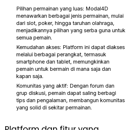
Pilihan permainan yang luas:
Modal4D
menawarkan berbagai jenis permainan, mulai
dari slot, poker, hingga taruhan olahraga,
menjadikannya pilihan yang serba guna untuk
semua pemain.
Kemudahan akses:
Platform ini dapat diakses
melalui berbagai perangkat, termasuk
smartphone dan tablet, memungkinkan
pemain untuk bermain di mana saja dan
kapan saja.
Komunitas yang aktif:
Dengan forum dan
grup diskusi, pemain dapat saling berbagi
tips dan pengalaman, membangun komunitas
yang solid di sekitar permainan.
Platform dan fitur yang