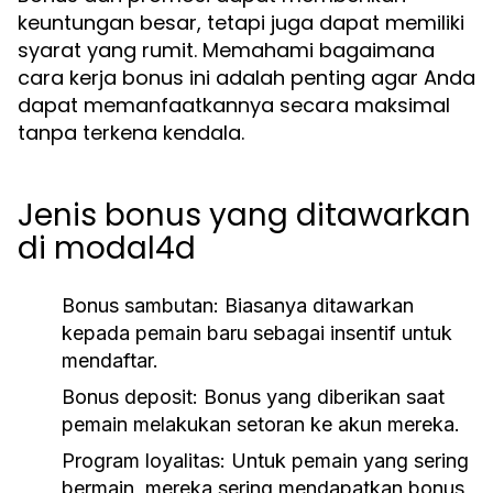
keuntungan besar, tetapi juga dapat memiliki
syarat yang rumit. Memahami bagaimana
cara kerja bonus ini adalah penting agar Anda
dapat memanfaatkannya secara maksimal
tanpa terkena kendala.
Jenis bonus yang ditawarkan
di modal4d
Bonus sambutan:
Biasanya ditawarkan
kepada pemain baru sebagai insentif untuk
mendaftar.
Bonus deposit:
Bonus yang diberikan saat
pemain melakukan setoran ke akun mereka.
Program loyalitas:
Untuk pemain yang sering
bermain, mereka sering mendapatkan bonus