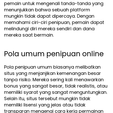
pemain untuk mengenali tanda-tanda yang
menunjukkan bahwa sebuah platform
mungkin tidak dapat dipercaya. Dengan
memahami ciri-ciri penipuan, pemain dapat
melindungi diri mereka sendiri dan dana
mereka saat bermain.
Pola umum penipuan online
Pola penipuan umum biasanya melibatkan
situs yang menjanjikan kemenangan besar
tanpa risiko. Mereka sering kali menawarkan
bonus yang sangat besar, tidak realistis, atau
memiliki syarat yang sangat menguntungkan.
Selain itu, situs tersebut mungkin tidak
memiliki lisensi yang jelas atau tidak
transparan mengenai cara kerja permainan