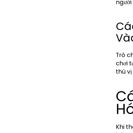
người 
Các
Vào
Trò c
chơi 
thú v
Cá
Hó
Khi th