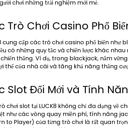
gười chơi những trải nghiệm mới mẻ.
 Trò Chơi Casino Phổ Biế
 cung cấp các trò chơi casino phổ biến như bla
đều có những quy tắc và chiến lược khác nhau m
i chiến thắng. Ví dụ, trong blackjack, nắm vữn
 lợi thế của nhà cái và tăng khả năng thắng cượ
 Slot Đổi Mới và Tính N
rò chơi slot tại LUCK8 không chỉ đa dạng về c
iệt như các vòng quay miễn phí, tính năng jac
n to Player) của từng trò chơi là rất quan trọn