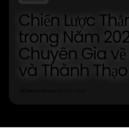
Chiến Lược Thắ
trong Năm 2026
Chuyên Gia về
và Thành Thạo 
Michael Murphy
Feb 8, 2026
M