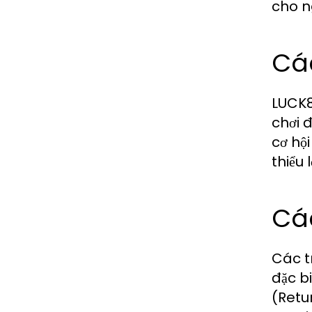
cho n
Các
LUCK8
chơi 
cơ hộ
thiểu
Các
Các t
đặc b
(Retur