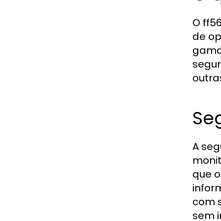
O ff5
de op
gama 
segur
outra
Seg
A seg
monit
que o
infor
com s
sem i