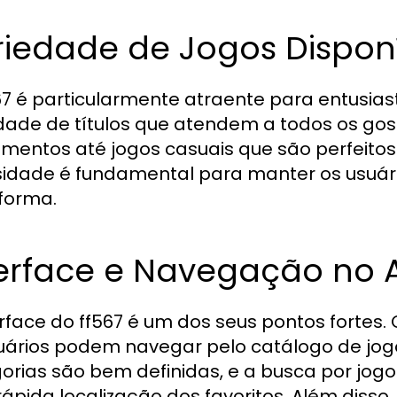
riedade de Jogos Disponí
67 é particularmente atraente para entusia
dade de títulos que atendem a todos os gost
mentos até jogos casuais que são perfeito
sidade é fundamental para manter os usuári
forma.
erface e Navegação no A
erface do ff567 é um dos seus pontos fortes
uários podem navegar pelo catálogo de jogos
orias são bem definidas, e a busca por jogos
ápida localização dos favoritos. Além diss