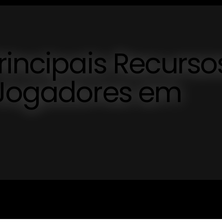
rincipais Recurso
 Jogadores em