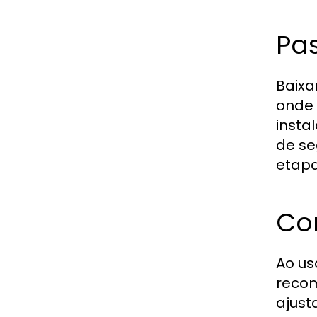
Pas
Baixa
onde 
insta
de se
etapa
Co
Ao us
recom
ajust