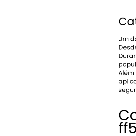
Cat
Um do
Desde
Duran
popul
Além 
aplic
segur
Co
ff