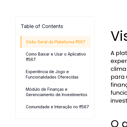
Table of Contents
Vi
Visão Geral da Plataforma ff567
A pl
Como Baixar e Usar o Aplicativo
ff567
exper
clima
Experiência de Jogo e
para 
Funcionalidades Oferecidas
finan
Módulo de Finanças e
funci
Gerenciamento de Investimentos
inves
Comunidade e Interação no ff567
O q