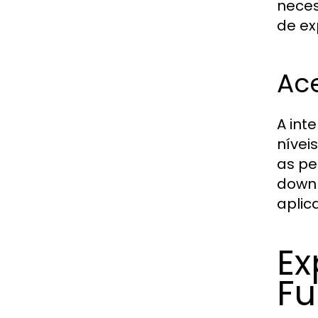
neces
de ex
Ace
A int
nívei
as pe
downl
aplic
Ex
Fu