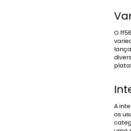
Va
O ff5
varie
lança
diver
plata
Int
A int
os us
categ
uma r