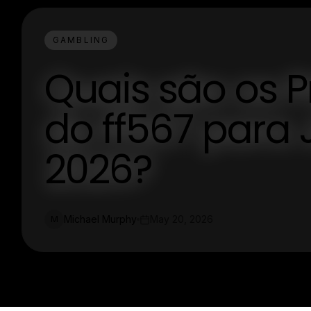
GAMBLING
Quais são os P
do ff567 para
2026?
Michael Murphy
May 20, 2026
M