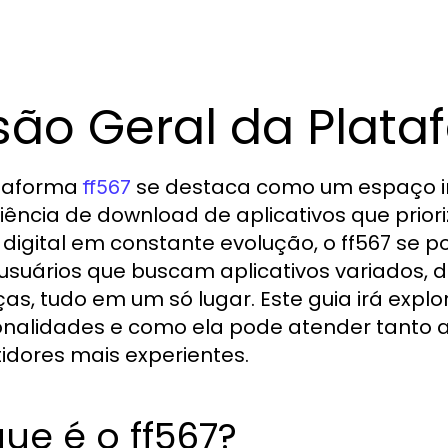
são Geral da Plata
ataforma
se destaca como um espaço i
ff567
iência de download de aplicativos que prio
 digital em constante evolução, o ff567 se 
usuários que buscam aplicativos variados, 
ças, tudo em um só lugar. Este guia irá expl
onalidades e como ela pode atender tanto a
tidores mais experientes.
ue é o ff567?